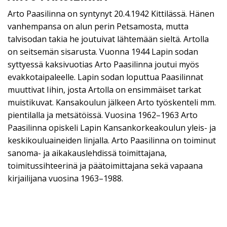
Arto Paasilinna on syntynyt 20.4.1942 Kittilässä. Hänen
vanhempansa on alun perin Petsamosta, mutta
talvisodan takia he joutuivat lähtemään sieltä. Artolla
on seitsemän sisarusta. Vuonna 1944 Lapin sodan
syttyessä kaksivuotias Arto Paasilinna joutui myös
evakkotaipaleelle. Lapin sodan loputtua Paasilinnat
muuttivat Iihin, josta Artolla on ensimmäiset tarkat
muistikuvat. Kansakoulun jälkeen Arto työskenteli mm.
pientilalla ja metsätöissä. Vuosina 1962–1963 Arto
Paasilinna opiskeli Lapin Kansankorkeakoulun yleis- ja
keskikouluaineiden linjalla. Arto Paasilinna on toiminut
sanoma- ja aikakauslehdissä toimittajana,
toimitussihteerinä ja päätoimittajana sekä vapaana
kirjailijana vuosina 1963–1988.