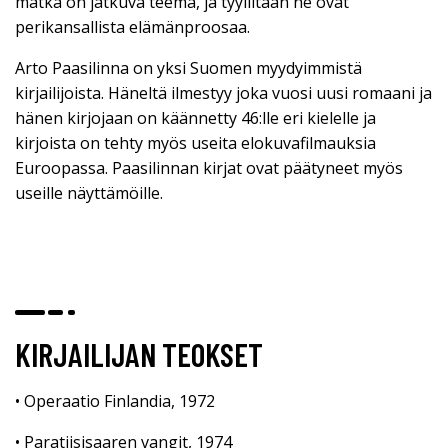
matka on jatkuva teema, ja tyyliltään ne ovat
perikansallista elämänproosaa.
Arto Paasilinna on yksi Suomen myydyimmistä
kirjailijoista. Häneltä ilmestyy joka vuosi uusi romaani ja
hänen kirjojaan on käännetty 46:lle eri kielelle ja
kirjoista on tehty myös useita elokuvafilmauksia
Euroopassa. Paasilinnan kirjat ovat päätyneet myös
useille näyttämöille.
KIRJAILIJAN TEOKSET
• Operaatio Finlandia, 1972
• Paratiisisaaren vangit, 1974