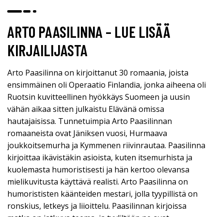
ARTO PAASILINNA – LUE LISÄÄ
KIRJAILIJASTA
Arto Paasilinna on kirjoittanut 30 romaania, joista
ensimmäinen oli Operaatio Finlandia, jonka aiheena oli
Ruotsin kuvitteellinen hyökkäys Suomeen ja uusin
vähän aikaa sitten julkaistu Elävänä omissa
hautajaisissa. Tunnetuimpia Arto Paasilinnan
romaaneista ovat Jäniksen vuosi, Hurmaava
joukkoitsemurha ja Kymmenen riivinrautaa. Paasilinna
kirjoittaa ikävistäkin asioista, kuten itsemurhista ja
kuolemasta humoristisesti ja hän kertoo olevansa
mielikuvitusta käyttävä realisti. Arto Paasilinna on
humorististen käänteiden mestari, jolla tyypillistä on
ronskius, letkeys ja liioittelu. Paasilinnan kirjoissa