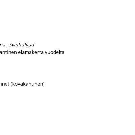
ona : Svinhufvud
antinen elämäkerta vuodelta
annet (kovakantinen)