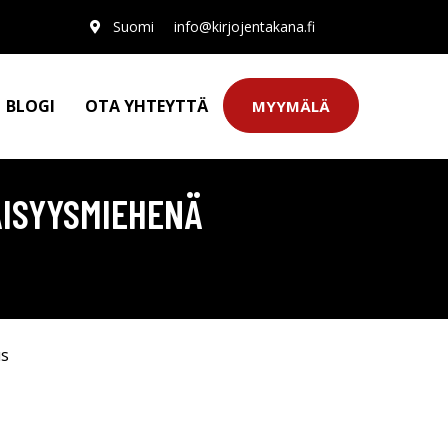
Suomi
info@kirjojentakana.fi
BLOGI
OTA YHTEYTTÄ
MYYMÄLÄ
ÄISYYSMIEHENÄ
us