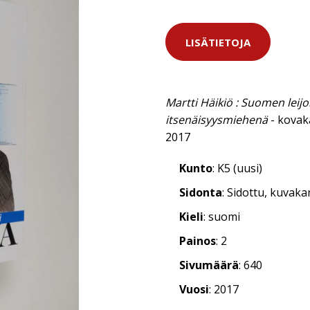
LISÄTIETOJA
Martti Häikiö : Suomen leij
itsenäisyysmiehenä
- kovak
2017
Kunto
: K5 (uusi)
Sidonta
: Sidottu, kuvak
Kieli
: suomi
Painos
: 2
Sivumäärä
: 640
Vuosi
: 2017