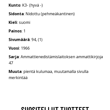
Kunto
: K3- (hyvä -)
Sidonta
: Nidottu (pehmeäkantinen)
Kieli
: suomi
Painos
: 1
Sivumäärä
: 94, (1)
Vuosi
: 1966
Sarja
: Ammattienedistämislaitoksen ammattikirjoja
47
Muuta
: pientä kulumaa, muutamalla sivulla
merkintää
SUOSITELLUT TUOTTEET