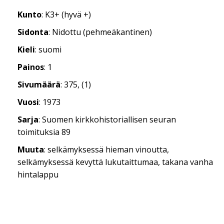
Kunto
: K3+ (hyvä +)
Sidonta
: Nidottu (pehmeäkantinen)
Kieli
: suomi
Painos
: 1
Sivumäärä
: 375, (1)
Vuosi
: 1973
Sarja
: Suomen kirkkohistoriallisen seuran
toimituksia 89
Muuta
: selkämyksessä hieman vinoutta,
selkämyksessä kevyttä lukutaittumaa, takana vanha
hintalappu