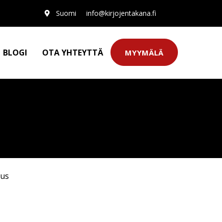
Suomi
info@kirjojentakana.fi
BLOGI
OTA YHTEYTTÄ
MYYMÄLÄ
uus