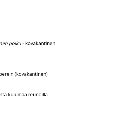
inen polku
- kovakantinen
aperein (kovakantinen)
entä kulumaa reunoilla