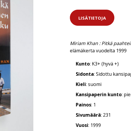
LISÄTIETOJA
Miriam Khan : Pitkä paahte
elämäkerta vuodelta 1999
Kunto
: K3+ (hyvä +)
Sidonta
: Sidottu kansip
Kieli
: suomi
Kansipaperin kunto
: pi
Painos
: 1
Sivumäärä
: 231
Vuosi
: 1999