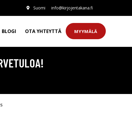
Suomi
info@kirjojentakana.fi
BLOGI
OTA YHTEYTTÄ
MYYMÄLÄ
RVETULOA!
us