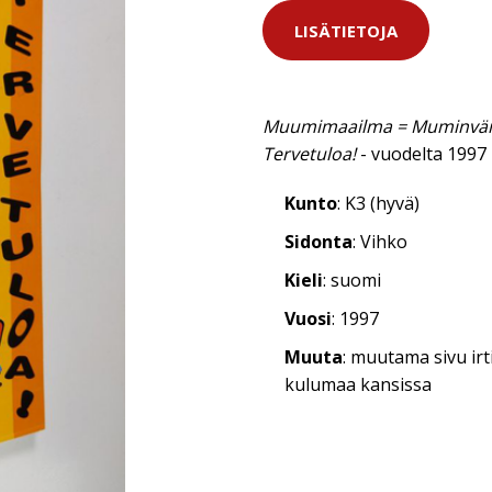
LISÄTIETOJA
Muumimaailma = Muminvär
Tervetuloa!
- vuodelta 1997
Kunto
: K3 (hyvä)
Sidonta
: Vihko
Kieli
: suomi
Vuosi
: 1997
Muuta
: muutama sivu irt
kulumaa kansissa