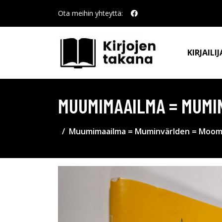
Ota meihin yhteyttä:
KIRJAILIJ
MUUMIMAAILMA = MUMI
Muumimaailma = Muminvärlden = Moomin