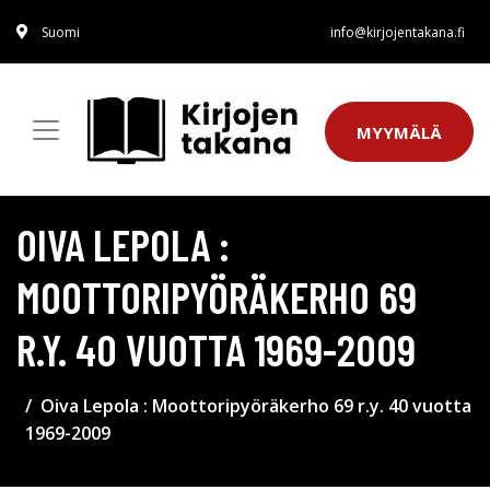
Suomi
info@kirjojentakana.fi
MYYMÄLÄ
OIVA LEPOLA :
MOOTTORIPYÖRÄKERHO 69
R.Y. 40 VUOTTA 1969-2009
Oiva Lepola : Moottoripyöräkerho 69 r.y. 40 vuotta
1969-2009