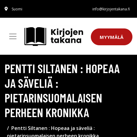
Suomi
info@kirjojentakana.fi
MYYMÄLÄ
PENTTI SILTANEN : HOPEAA
JA SÄVELIÄ :
PIETARINSUOMALAISEN
PERHEEN KRONIKKA
Pentti Siltanen : Hopeaa ja säveliä :
pietarinsuomalaisen perheen kronikka