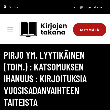
Suomi
info@kirjojentakana.fi
MYYMÄLÄ
PIRJO YM. LYYTIKÄINEN
(TOIM.) : KATSOMUKSEN
IHANUUS : KIRJOITUKSIA
VUOSISADANVAIHTEEN
TAITEISTA