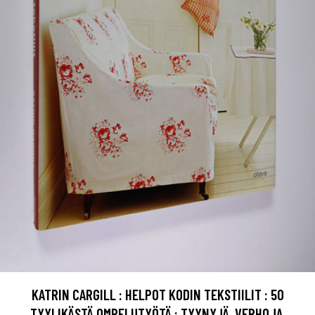
KATRIN CARGILL : HELPOT KODIN TEKSTIILIT : 50
TYYLIKÄSTÄ OMPELUTYÖTÄ : TYYNYJÄ, VERHOJA,