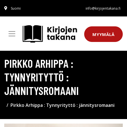
Suomi
info@kirjojentakana.fi
MYYMÄLÄ
PIRKKO ARHIPPA :
TYNNYRITYTTÖ :
JÄNNITYSROMAANI
Pirkko Arhippa : Tynnyrityttö : jännitysromaani