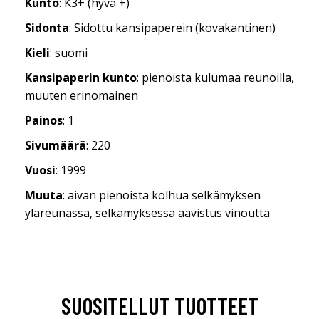
Kunto
: K3+ (hyvä +)
Sidonta
: Sidottu kansipaperein (kovakantinen)
Kieli
: suomi
Kansipaperin kunto
: pienoista kulumaa reunoilla,
muuten erinomainen
Painos
: 1
Sivumäärä
: 220
Vuosi
: 1999
Muuta
: aivan pienoista kolhua selkämyksen
yläreunassa, selkämyksessä aavistus vinoutta
SUOSITELLUT TUOTTEET