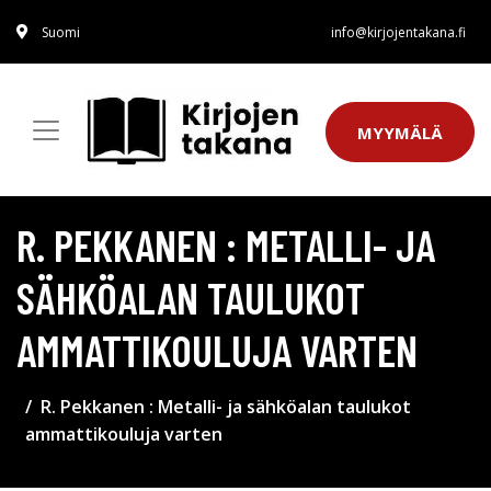
Suomi
info@kirjojentakana.fi
MYYMÄLÄ
R. PEKKANEN : METALLI- JA
SÄHKÖALAN TAULUKOT
AMMATTIKOULUJA VARTEN
R. Pekkanen : Metalli- ja sähköalan taulukot
ammattikouluja varten