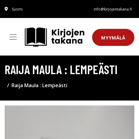
Suomi
info@kirjojentakana.fi
MYYMÄLÄ
RAIJA MAULA : LEMPEÄSTI
Raija Maula : Lempeästi