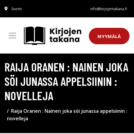
Suomi
info@kirjojentakana.fi
MYYMÄLÄ
RAIJA ORANEN : NAINEN JOKA
SÖI JUNASSA APPELSIININ :
NOVELLEJA
Raija Oranen : Nainen joka söi junassa appelsiinin :
novelleja