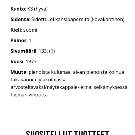
Kunto
: K3 (hyvä)
Sidonta
: Sidottu, ei kansipapereita (kovakantinen)
Kieli
: suomi
Painos
: 1
Sivumäärä
: 133, (1)
Vuosi
: 1977
Muuta
: pienoista kulumaa, aivan pienoista kolhua
takakannen yläkulmassa,
arvosteltavaksi/näytekappale-leima, selkämyksessä
hieman vinoutta
SUOSITELLUT TUOTTEET