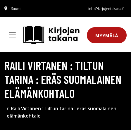
Suomi
info@kirjojentakana.fi
MYYMÄLÄ
RAILI VIRTANEN : TILTUN
TARINA : ERÄS SUOMALAINEN
ELÄMÄNKOHTALO
Raili Virtanen : Tiltun tarina : eräs suomalainen
elämänkohtalo