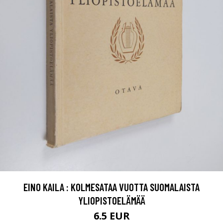
EINO KAILA : KOLMESATAA VUOTTA SUOMALAISTA
YLIOPISTOELÄMÄÄ
6.5 EUR