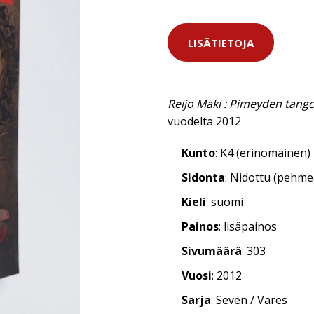
LISÄTIETOJA
Reijo Mäki : Pimeyden tang
vuodelta 2012
Kunto
: K4 (erinomainen)
Sidonta
: Nidottu (pehm
Kieli
: suomi
Painos
: lisäpainos
Sivumäärä
: 303
Vuosi
: 2012
Sarja
: Seven / Vares