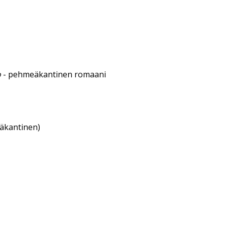
o
- pehmeäkantinen romaani
eäkantinen)