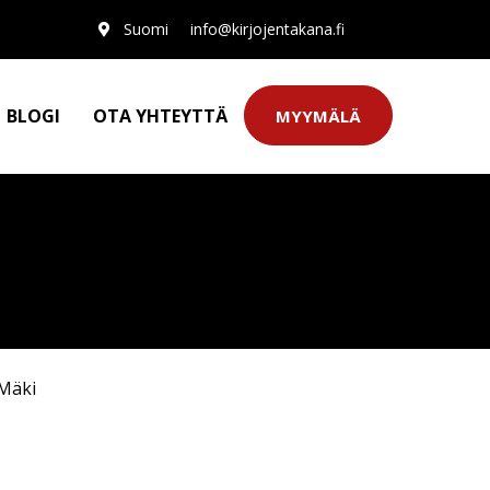
Suomi
info@kirjojentakana.fi
BLOGI
OTA YHTEYTTÄ
MYYMÄLÄ
 Mäki