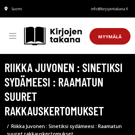
Suomi
info@kirjojentakana.fi
MYYMÄLÄ
RIIKKA JUVONEN : SINETIKSI
SYDÄMEESI : RAAMATUN
SUURET
RAKKAUSKERTOMUKSET
Riikka Juvonen : Sinetiksi sydämeesi : Raamatun
suuret rakkauskertomukset