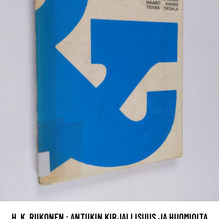
H. K. RIIKONEN : ANTIIKIN KIRJALLISUUS JA HUOMIOITA