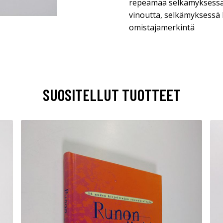
repeämää selkämyksessä,
vinoutta, selkämyksessä 
omistajamerkintä
SUOSITELLUT TUOTTEET