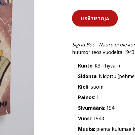
LISÄTIETOJA
Sigrid Boo : Nauru ei ole kor
huumoriteos vuodelta 1943
Kunto
: K3- (hyvä -)
Sidonta
: Nidottu (pehm
Kieli
: suomi
Painos
: 1
Sivumäärä
: 154
Vuosi
: 1943
Muuta
: pientä kulumaa k