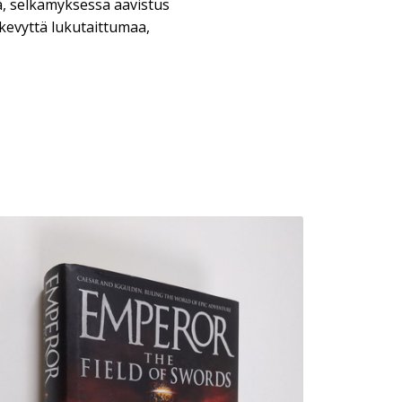
 selkämyksessä aavistus
kevyttä lukutaittumaa,