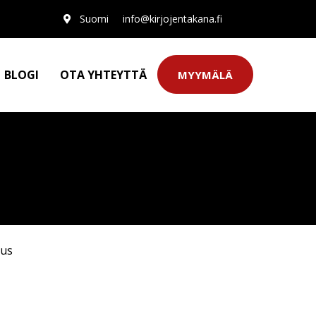
Suomi
info@kirjojentakana.fi
BLOGI
OTA YHTEYTTÄ
MYYMÄLÄ
uus