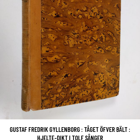
GUSTAF FREDRIK GYLLENBORG : TÅGET ÖFVER BÄLT :
HJELTE-DIKT I TOLF SÅNGER