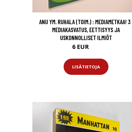
ANU YM. RUHALA (TOIM.) : MEDIAMETKAA! 3 
MEDIAKASVATUS, EETTISYYS JA
USKONNOLLISET ILMIÖT
6 EUR
7 EUR
LISÄTIETOJA