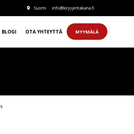
Suomi
info@kirjojentakana.fi
BLOGI
OTA YHTEYTTÄ
MYYMÄLÄ
us