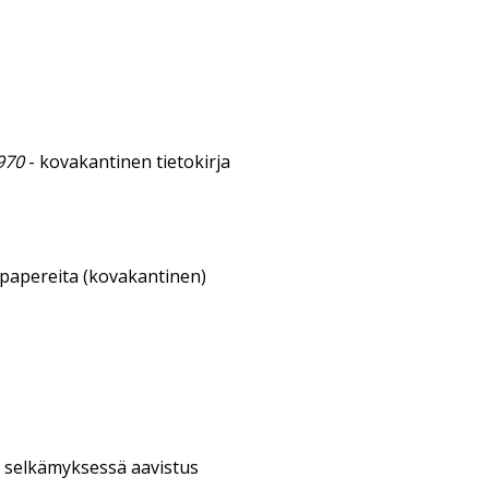
970
- kovakantinen tietokirja
sipapereita (kovakantinen)
 selkämyksessä aavistus