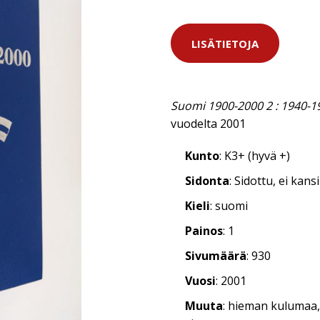
LISÄTIETOJA
Suomi 1900-2000 2 : 1940-1
vuodelta 2001
Kunto
: K3+ (hyvä +)
Sidonta
: Sidottu, ei kan
Kieli
: suomi
Painos
: 1
Sivumäärä
: 930
Vuosi
: 2001
Muuta
: hieman kulumaa,