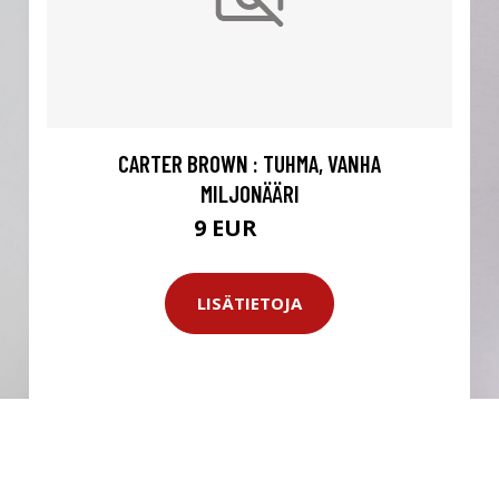
CARTER BROWN : TUHMA, VANHA
MILJONÄÄRI
9 EUR
14 EUR
LISÄTIETOJA