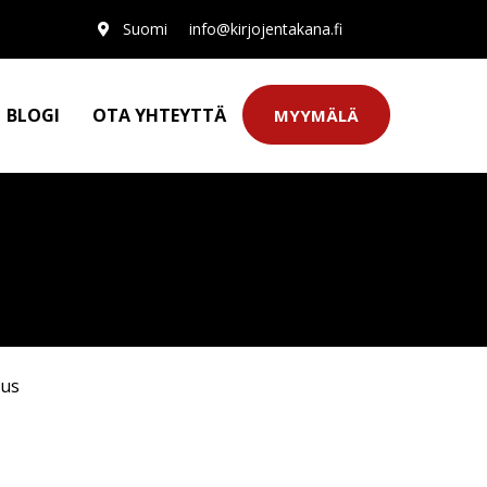
Suomi
info@kirjojentakana.fi
BLOGI
OTA YHTEYTTÄ
MYYMÄLÄ
uus