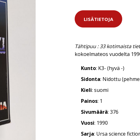
LISÄTIETOJA
Tähtipuu : 33 kotimaista tie
kokoelmateos vuodelta 199
Kunto
: K3- (hyvä -)
Sidonta
: Nidottu (pehm
Kieli
: suomi
Painos
: 1
Sivumäärä
: 376
Vuosi
: 1990
Sarja
: Ursa science fictio