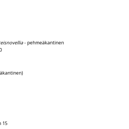
teisnovellia
- pehmeäkantinen
0
eäkantinen)
n 15