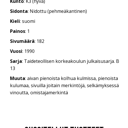
Kunto
: K3 (hyvä)
Sidonta
: Nidottu (pehmeäkantinen)
Kieli
: suomi
Painos
: 1
Sivumäärä
: 182
Vuosi
: 1990
Sarja
: Taideteollisen korkeakoulun julkaisusarja. B
13
Muuta
: aivan pienoista kolhua kulmissa, pienoista
kulumaa, sivuilla joitain merkintöjä, selkämyksessä
vinoutta, omistajamerkintä