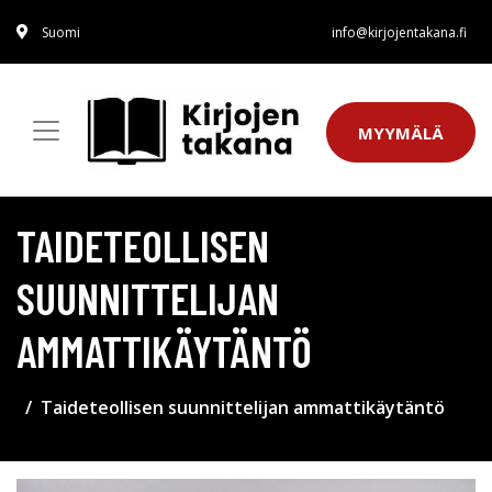
Suomi
info@kirjojentakana.fi
MYYMÄLÄ
TAIDETEOLLISEN
SUUNNITTELIJAN
AMMATTIKÄYTÄNTÖ
Taideteollisen suunnittelijan ammattikäytäntö