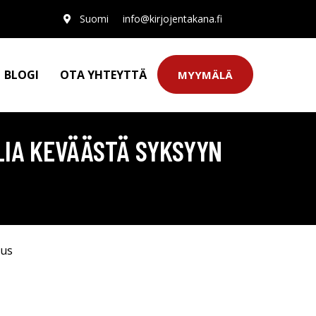
Suomi
info@kirjojentakana.fi
BLOGI
OTA YHTEYTTÄ
MYYMÄLÄ
LLIA KEVÄÄSTÄ SYKSYYN
uus