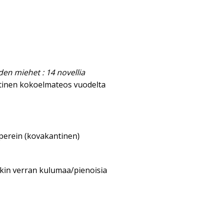
iden miehet : 14 novellia
tinen kokoelmateos vuodelta
aperein (kovakantinen)
nkin verran kulumaa/pienoisia