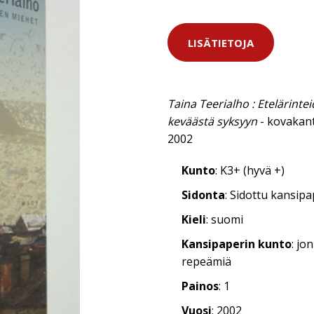
LISÄTIETOJA
Taina Teerialho : Etelärinte
keväästä syksyyn
- kovakan
2002
Kunto
: K3+ (hyvä +)
Sidonta
: Sidottu kansip
Kieli
: suomi
Kansipaperin kunto
: jo
repeämiä
Painos
: 1
Vuosi
: 2002