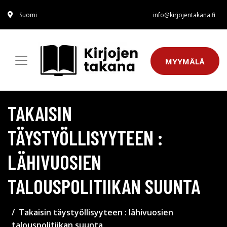
Suomi
info@kirjojentakana.fi
MYYMÄLÄ
TAKAISIN
TÄYSTYÖLLISYYTEEN :
LÄHIVUOSIEN
TALOUSPOLITIIKAN SUUNTA
Takaisin täystyöllisyyteen : lähivuosien
talouspolitiikan suunta