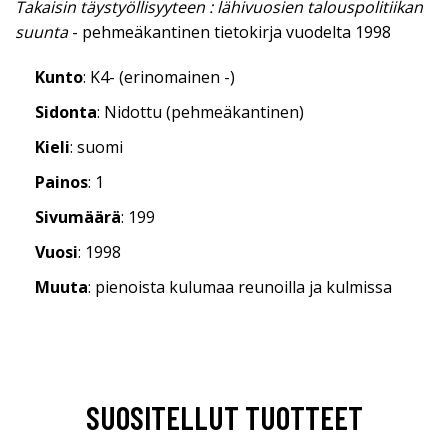
Takaisin täystyöllisyyteen : lähivuosien talouspolitiikan
suunta
- pehmeäkantinen tietokirja vuodelta 1998
Kunto
: K4- (erinomainen -)
Sidonta
: Nidottu (pehmeäkantinen)
Kieli
: suomi
Painos
: 1
Sivumäärä
: 199
Vuosi
: 1998
Muuta
: pienoista kulumaa reunoilla ja kulmissa
SUOSITELLUT TUOTTEET