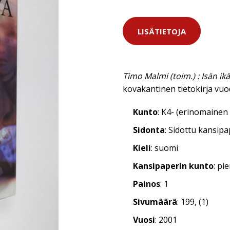
LISÄTIETOJA
Timo Malmi (toim.) : Isän ik
kovakantinen tietokirja vuo
Kunto
: K4- (erinomainen 
Sidonta
: Sidottu kansip
Kieli
: suomi
Kansipaperin kunto
: pi
Painos
: 1
Sivumäärä
: 199, (1)
Vuosi
: 2001