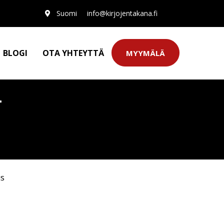
Suomi
info@kirjojentakana.fi
BLOGI
OTA YHTEYTTÄ
MYYMÄLÄ
T
us