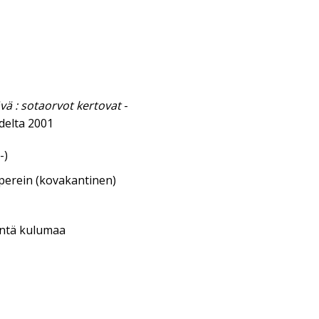
ävä : sotaorvot kertovat
-
delta 2001
-)
aperein (kovakantinen)
entä kulumaa