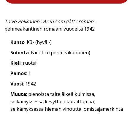
Toivo Pekkanen : Åren som gått : roman
-
pehmeäkantinen romaani vuodelta 1942
Kunto
: K3- (hyvä -)
Sidonta
: Nidottu (pehmeäkantinen)
Kieli
: ruotsi
Painos
: 1
Vuosi
: 1942
Muuta
: pienoista taitejälkeä kulmissa,
selkämyksessä kevyttä lukutaittumaa,
selkämyksessä hieman vinoutta, omistajamerkintä