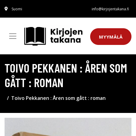
Suomi
info@kirjojentakana.fi
MYYMÄLÄ
TOIVO PEKKANEN : ÅREN SOM
GÅTT : ROMAN
Toivo Pekkanen : Åren som gått : roman