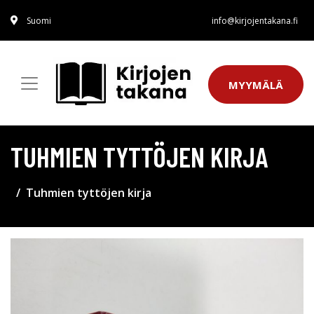
Suomi
info@kirjojentakana.fi
MYYMÄLÄ
TUHMIEN TYTTÖJEN KIRJA
Tuhmien tyttöjen kirja