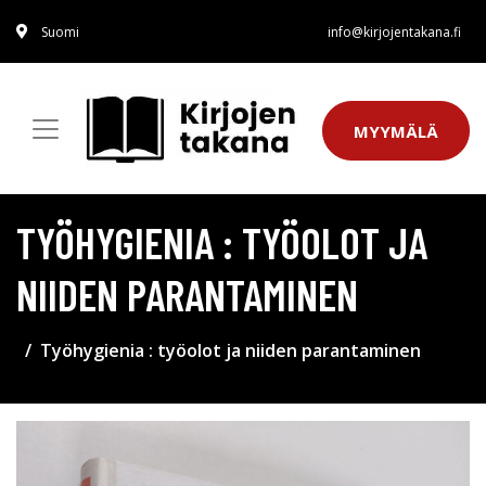
Suomi
info@kirjojentakana.fi
MYYMÄLÄ
TYÖHYGIENIA : TYÖOLOT JA
NIIDEN PARANTAMINEN
Työhygienia : työolot ja niiden parantaminen