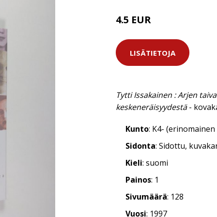
4.5 EUR
LISÄTIETOJA
Tytti Issakainen : Arjen taiva
keskeneräisyydestä
- kovaka
Kunto
: K4- (erinomainen 
Sidonta
: Sidottu, kuvak
Kieli
: suomi
Painos
: 1
Sivumäärä
: 128
Vuosi
: 1997