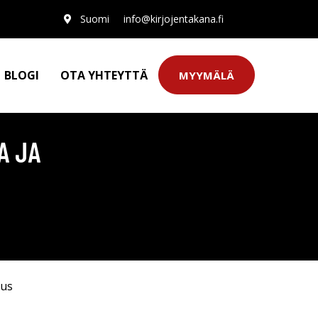
Suomi
info@kirjojentakana.fi
BLOGI
OTA YHTEYTTÄ
MYYMÄLÄ
A JA
uus