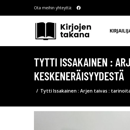
Ota meihin yhteyttä:
KIRJAILIJ
TYTTI ISSAKAINEN : AR
KESKENERÄISYYDESTÄ
Tytti Issakainen : Arjen taivas : tarino