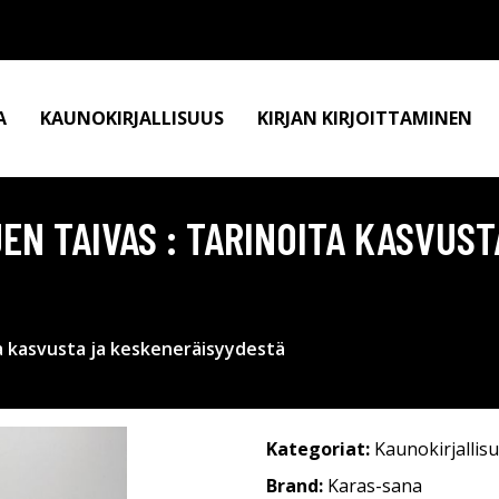
A
KAUNOKIRJALLISUUS
KIRJAN KIRJOITTAMINEN
JEN TAIVAS : TARINOITA KASVUST
ita kasvusta ja keskeneräisyydestä
Kategoriat:
Kaunokirjallis
Brand:
Karas-sana