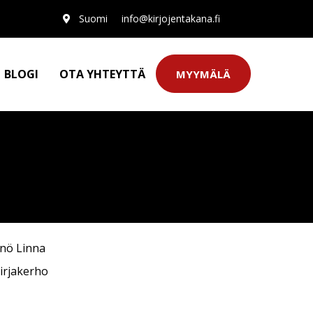
Suomi
info@kirjojentakana.fi
BLOGI
OTA YHTEYTTÄ
MYYMÄLÄ
inö Linna
irjakerho