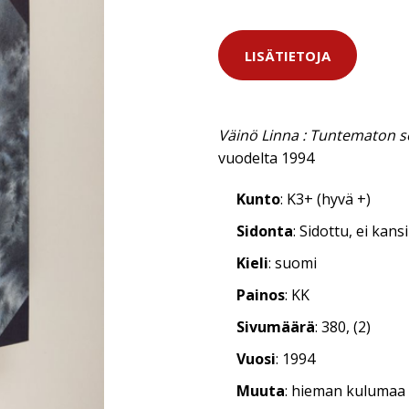
LISÄTIETOJA
Väinö Linna : Tuntematon so
vuodelta 1994
Kunto
: K3+ (hyvä +)
Sidonta
: Sidottu, ei kan
Kieli
: suomi
Painos
: KK
Sivumäärä
: 380, (2)
Vuosi
: 1994
Muuta
: hieman kulumaa 