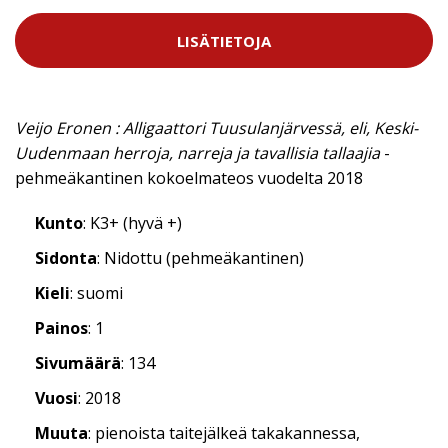
LISÄTIETOJA
Veijo Eronen : Alligaattori Tuusulanjärvessä, eli, Keski-
Uudenmaan herroja, narreja ja tavallisia tallaajia
-
pehmeäkantinen kokoelmateos vuodelta 2018
Kunto
: K3+ (hyvä +)
Sidonta
: Nidottu (pehmeäkantinen)
Kieli
: suomi
Painos
: 1
Sivumäärä
: 134
Vuosi
: 2018
Muuta
: pienoista taitejälkeä takakannessa,