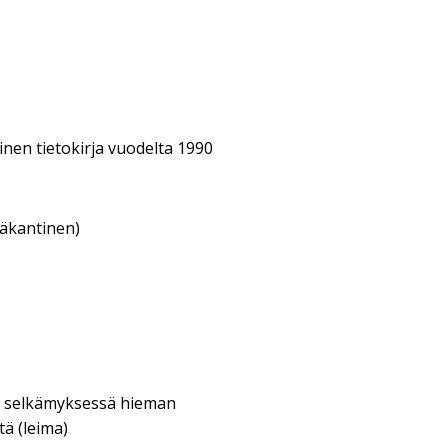
nen tietokirja vuodelta 1990
eäkantinen)
, selkämyksessä hieman
ä (leima)