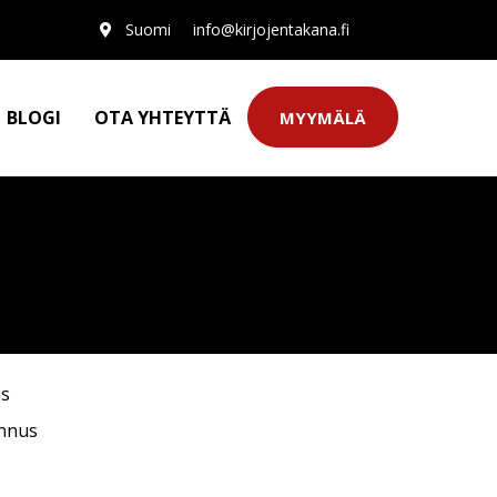
Suomi
info@kirjojentakana.fi
BLOGI
OTA YHTEYTTÄ
MYYMÄLÄ
us
annus