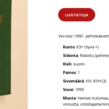
LISÄTIETOJA
Verolait 1990
- pehmeäkanti
Kunto
: K3+ (hyvä +)
Sidonta
: Nidottu (pehm
Kieli
: suomi
Painos
: 1
Sivumäärä
: VIII 419+(3)
Vuosi
: 1990
Muuta
: hieman kulumaa
vinoutta, omistajamerkint