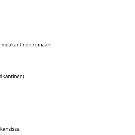
hmeäkantinen romaani
eäkantinen)
 kansissa