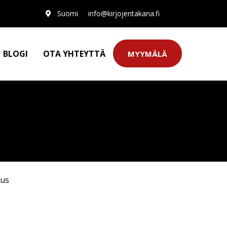
Suomi
info@kirjojentakana.fi
BLOGI
OTA YHTEYTTÄ
MYYMÄLÄ
uus