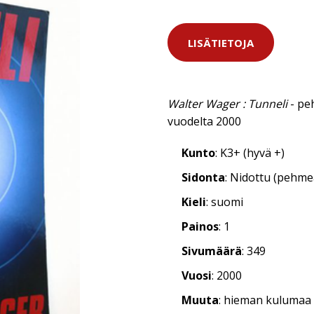
LISÄTIETOJA
Walter Wager : Tunneli
- pe
vuodelta 2000
Kunto
: K3+ (hyvä +)
Sidonta
: Nidottu (pehm
Kieli
: suomi
Painos
: 1
Sivumäärä
: 349
Vuosi
: 2000
Muuta
: hieman kulumaa