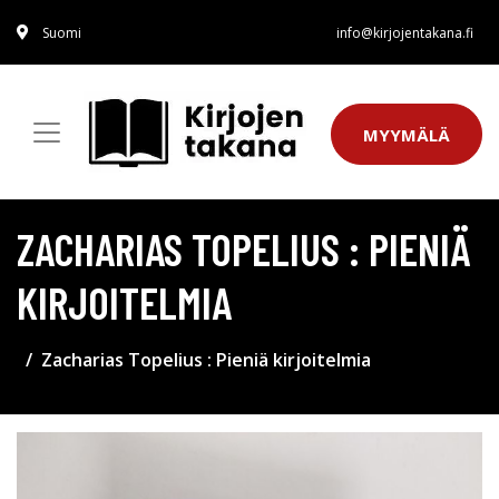
Suomi
info@kirjojentakana.fi
MYYMÄLÄ
ZACHARIAS TOPELIUS : PIENIÄ
KIRJOITELMIA
Zacharias Topelius : Pieniä kirjoitelmia