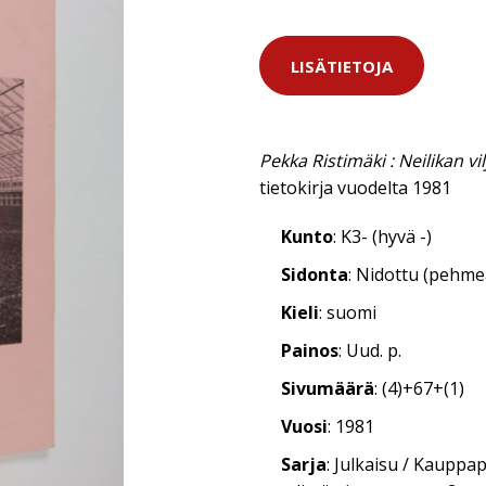
LISÄTIETOJA
Pekka Ristimäki : Neilikan vil
tietokirja vuodelta 1981
Kunto
: K3- (hyvä -)
Sidonta
: Nidottu (pehm
Kieli
: suomi
Painos
: Uud. p.
Sivumäärä
: (4)+67+(1)
Vuosi
: 1981
Sarja
: Julkaisu / Kauppa