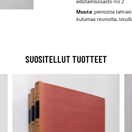
edistämisosasto n:o 2
Muuta
: pienoista tahra
kulumaa reunoilla, sivuill
SUOSITELLUT TUOTTEET