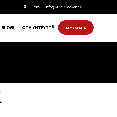
Suomi
info@kirjojentakana.fi
BLOGI
OTA YHTEYTTÄ
MYYMÄLÄ
us
to