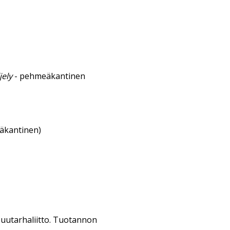
jely
- pehmeäkantinen
eäkantinen)
puutarhaliitto. Tuotannon