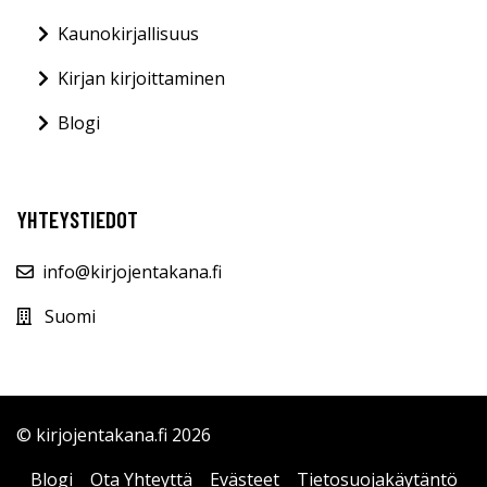
Kaunokirjallisuus
Kirjan kirjoittaminen
Blogi
YHTEYSTIEDOT
info@kirjojentakana.fi
Suomi
© kirjojentakana.fi 2026
Blogi
Ota Yhteyttä
Evästeet
Tietosuojakäytäntö